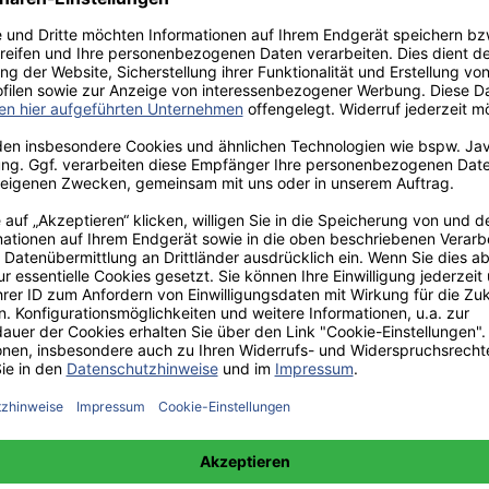
aden!
norar - bis zu 40%.
 hochwertiges Fachbuch in unserem renommierten Buchverlag.
t und machen Sie sich bekannt.
 unter +49(0)176-85996762 erreichbar.
 amazon erhältlich.