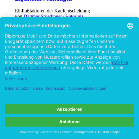
Einflußfaktoren der Kaufentscheidung
von
Dagmar Striedinger (Autor:in)
©2002
Diplomarbeit
120 Seiten
Hilfe/FAQ
Impressum
Datenschutz
AGB
Vertrag widerrufen
Zur Desktop-Version
Copyright ©Imprint in der Bedey & Thoms Media GmbH
powered
by
Open Publishing
Cookie-Einstellungen