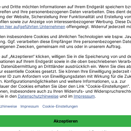
aden!
norar - bis zu 40%.
 hochwertiges Fachbuch in unserem renommierten Buchverlag.
t und machen Sie sich bekannt.
 unter +49(0)176-85996762 erreichbar.
 amazon erhältlich.