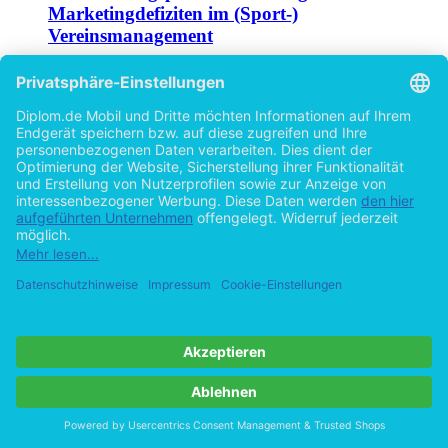
Vereinsmanagement
Und Erarbeitung von Ansätzen eines innovativen
Vermarktungskonzeptes für einen Wiener Traditionsverein
von
Fabian Ringler (Autor:in)
Martin Mayer (Autor:in)
©2002
Diplomarbeit
290 Seiten
Hilfe/FAQ
Impressum
Datenschutz
AGB
Vertrag widerrufen
Zur Desktop-Version
Copyright ©Imprint in der Bedey & Thoms Media GmbH
powered
by
Open Publishing
Cookie-Einstellungen