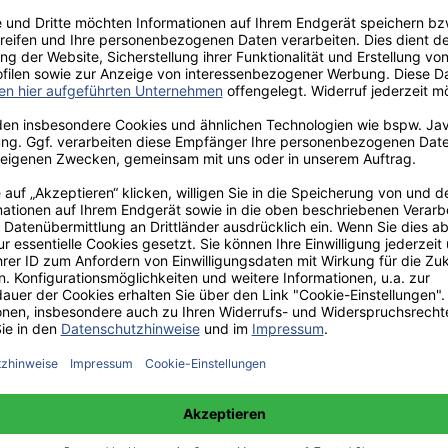
aden!
norar - bis zu 40%.
 hochwertiges Fachbuch in unserem renommierten Buchverlag.
t und machen Sie sich bekannt.
 unter +49(0)176-85996762 erreichbar.
 amazon erhältlich.