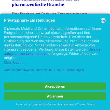
pharmazeutische Branche
Eine Prognose auf Basis von Experteninterviews
von
Claudia Heitland (Autor:in)
©2000
Diplomarbeit
152 Seiten
Hilfe/FAQ
Impressum
Datenschutz
AGB
Vertrag widerrufen
Zur Desktop-Version
Copyright ©Imprint in der Bedey & Thoms Media GmbH
powered
by
Open Publishing
Cookie-Einstellungen