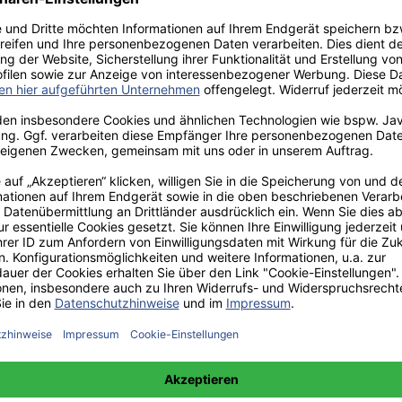
aden!
norar - bis zu 40%.
 hochwertiges Fachbuch in unserem renommierten Buchverlag.
t und machen Sie sich bekannt.
 unter +49(0)176-85996762 erreichbar.
 amazon erhältlich.