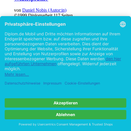
von
Daniel Nobis (Autor:in)
©1999
Diplomarbeit
117 Seiten
Hilfe/FAQ
Impressum
Datenschutz
AGB
Vertrag widerrufen
Zur Desktop-Version
Copyright ©Imprint in der Bedey & Thoms Media GmbH
powered
by
Open Publishing
Cookie-Einstellungen