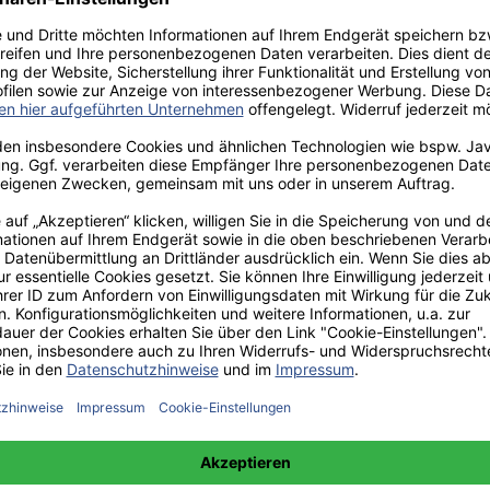
aden!
norar - bis zu 40%.
 hochwertiges Fachbuch in unserem renommierten Buchverlag.
t und machen Sie sich bekannt.
 unter +49(0)176-85996762 erreichbar.
 amazon erhältlich.