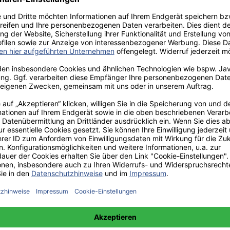
aden!
norar - bis zu 40%.
 hochwertiges Fachbuch in unserem renommierten Buchverlag.
t und machen Sie sich bekannt.
 unter +49(0)176-85996762 erreichbar.
 amazon erhältlich.