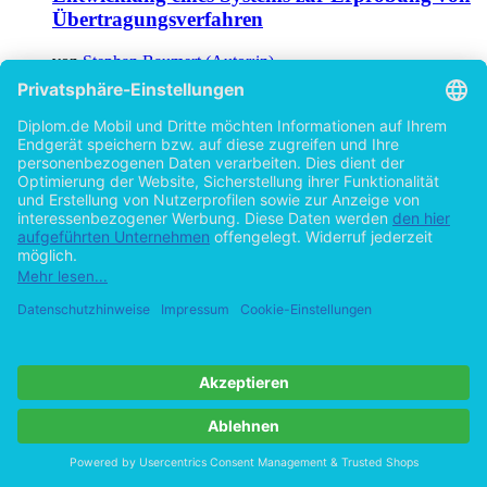
Übertragungsverfahren
von
Stephan Baumert (Autor:in)
©1997
Diplomarbeit
159 Seiten
Hilfe/FAQ
Impressum
Datenschutz
AGB
Vertrag widerrufen
Zur Desktop-Version
Copyright ©Imprint in der Bedey & Thoms Media GmbH
powered
by
Open Publishing
Cookie-Einstellungen