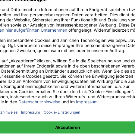
aden!
norar - bis zu 40%.
 hochwertiges Fachbuch in unserem renommierten Buchverlag.
t und machen Sie sich bekannt.
 unter +49(0)176-85996762 erreichbar.
 amazon erhältlich.