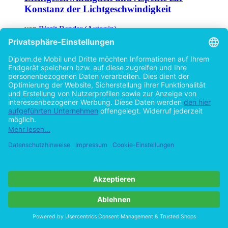
Konstanz der Lichtgeschwindigkeit
von
Birgit Bender (Autor:in)
©1995
Examensarbeit
157 Seiten
Hilfe/FAQ
Impressum
Datenschutz
AGB
Vertrag widerrufen
Zur Desktop-Version
Copyright ©Imprint in der Bedey & Thoms Media GmbH
powered
by
Open Publishing
Cookie-Einstellungen