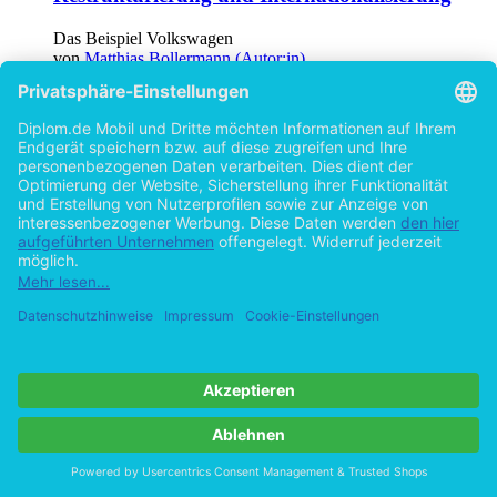
Das Beispiel Volkswagen
von
Matthias Bollermann (Autor:in)
©1999
Diplomarbeit
152 Seiten
Hilfe/FAQ
Impressum
Datenschutz
AGB
Vertrag widerrufen
Zur Desktop-Version
Copyright ©Imprint in der Bedey & Thoms Media GmbH
powered
by
Open Publishing
Cookie-Einstellungen