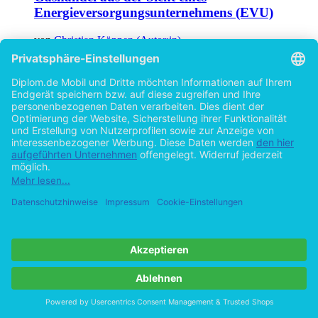
Energieversorgungsunternehmens (EVU)
von
Christian Köppen (Autor:in)
©1999
Diplomarbeit
101 Seiten
Hilfe/FAQ
Impressum
Datenschutz
AGB
Vertrag widerrufen
Zur Desktop-Version
Copyright ©Imprint in der Bedey & Thoms Media GmbH
powered
by
Open Publishing
Cookie-Einstellungen