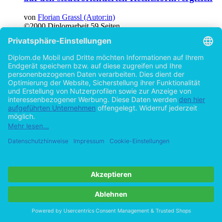
von
Florian Grassl (Autor:in)
©2000
Diplomarbeit
59 Seiten
Hilfe/FAQ
Impressum
Datenschutz
AGB
Vertrag widerrufen
Zur Desktop-Version
Copyright ©Imprint in der Bedey & Thoms Media GmbH
powered
by
Open Publishing
Cookie-Einstellungen