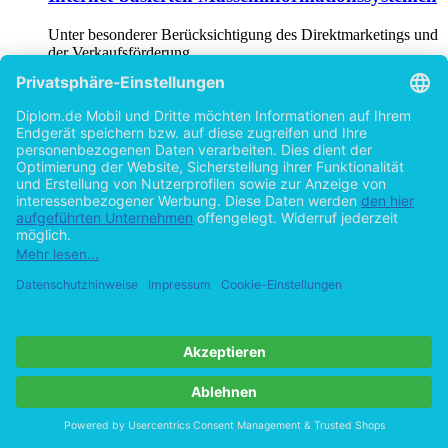
Unter besonderer Berücksichtigung des Direktmarketings und
der Verkaufsförderung
von
Stephan Wietheger (Autor:in)
©1998
Diplomarbeit
104 Seiten
Hilfe/FAQ
Impressum
Datenschutz
AGB
Vertrag widerrufen
Zur Desktop-Version
Copyright ©Imprint in der Bedey & Thoms Media GmbH
powered
by
Open Publishing
Cookie-Einstellungen