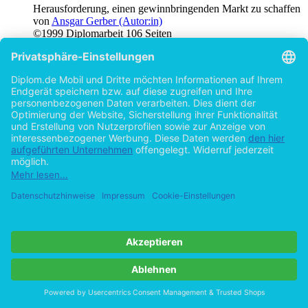
Herausforderung, einen gewinnbringenden Markt zu schaffen
von
Ansgar Gerber (Autor:in)
©1999
Diplomarbeit
106 Seiten
Hilfe/FAQ
Impressum
Datenschutz
AGB
Vertrag widerrufen
Zur Desktop-Version
Copyright ©Imprint in der Bedey & Thoms Media GmbH
powered
by
Open Publishing
Cookie-Einstellungen