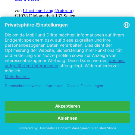
von
Christiane Lang (Autor:in)
©1978
Diplomarbeit
137 Seiten
Hilfe/FAQ
Impressum
Datenschutz
AGB
Vertrag widerrufen
Zur Desktop-Version
Copyright ©Imprint in der Bedey & Thoms Media GmbH
powered
by
Open Publishing
Cookie-Einstellungen