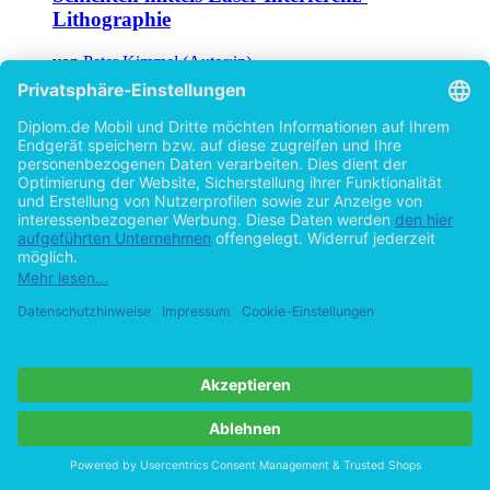
Lithographie
von
Peter Kimmel (Autor:in)
©1997
Diplomarbeit
99 Seiten
Hilfe/FAQ
Impressum
Datenschutz
AGB
Vertrag widerrufen
Zur Desktop-Version
Copyright ©Imprint in der Bedey & Thoms Media GmbH
powered
by
Open Publishing
Cookie-Einstellungen