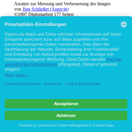
Ansätze zur Messung und Verbesserung des Images
von
Jörg Schließer (Autor:in)
©1997
Diplomarbeit
177 Seiten
Hilfe/FAQ
Impressum
Datenschutz
AGB
Vertrag widerrufen
Zur Desktop-Version
Copyright ©Imprint in der Bedey & Thoms Media GmbH
powered
by
Open Publishing
Cookie-Einstellungen