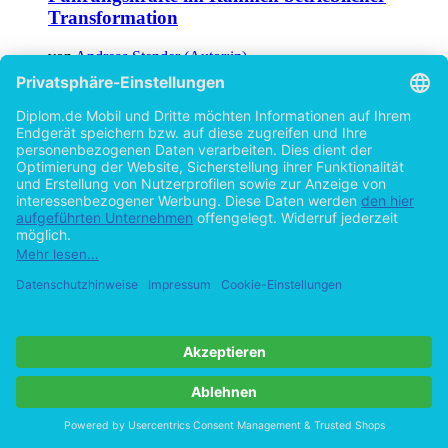
Transformation
von
Andreas Stender (Autor:in)
©1997
Diplomarbeit
117 Seiten
Hilfe/FAQ
Impressum
Datenschutz
AGB
Vertrag widerrufen
Zur Desktop-Version
Copyright ©Imprint in der Bedey & Thoms Media GmbH
powered
by
Open Publishing
Cookie-Einstellungen