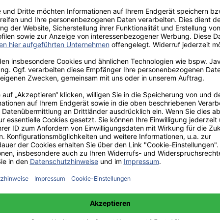
aden!
norar - bis zu 40%.
 hochwertiges Fachbuch in unserem renommierten Buchverlag.
t und machen Sie sich bekannt.
 unter +49(0)176-85996762 erreichbar.
 amazon erhältlich.