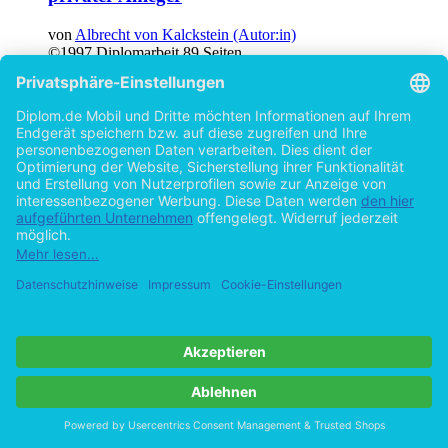
von
Albrecht von Kalckstein (Autor:in)
©1997
Diplomarbeit
89 Seiten
Hilfe/FAQ
Impressum
Datenschutz
AGB
Vertrag widerrufen
Zur Desktop-Version
Copyright ©Imprint in der Bedey & Thoms Media GmbH
powered
by
Open Publishing
Cookie-Einstellungen