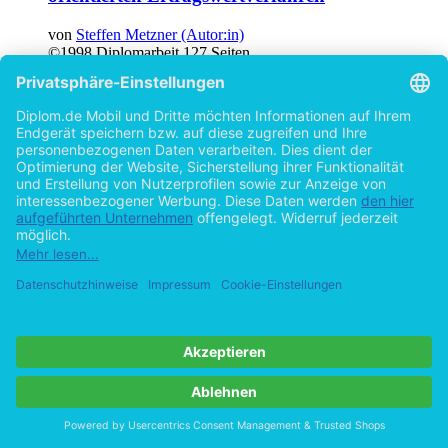
von
Steffen Metzner (Autor:in)
©1998
Diplomarbeit
127 Seiten
Hilfe/FAQ
Impressum
Datenschutz
AGB
Vertrag widerrufen
Zur Desktop-Version
Copyright ©Imprint in der Bedey & Thoms Media GmbH
powered
by
Open Publishing
Cookie-Einstellungen