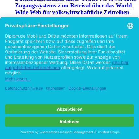
Zugangssystems zum Retrival über das World
Wide Web für volkswirtschaftliche Zeitreihen
Kriterien zur DB-Schema- und Abfrageoptimierung anhand
von Versuchen, Klassifizierung von DB-WWW-
Anbindungsarchitekturen
von
Ingo Ruth (Autor:in)
©1998
Diplomarbeit
175 Seiten
Hilfe/FAQ
Impressum
Datenschutz
AGB
Vertrag widerrufen
Zur Desktop-Version
Copyright ©Imprint in der Bedey & Thoms Media GmbH
powered
by
Open Publishing
Cookie-Einstellungen