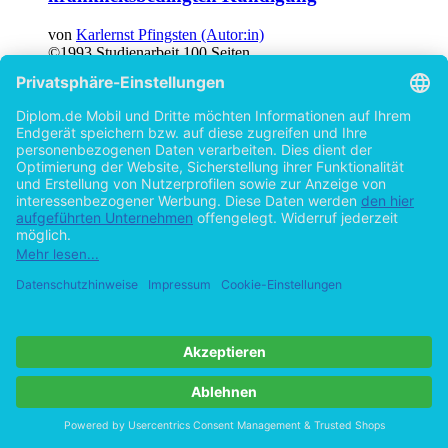
von
Karlernst Pfingsten (Autor:in)
©1993
Studienarbeit
100 Seiten
Hilfe/FAQ
Impressum
Datenschutz
AGB
Vertrag widerrufen
Zur Desktop-Version
Copyright ©Imprint in der Bedey & Thoms Media GmbH
powered
by
Open Publishing
Cookie-Einstellungen