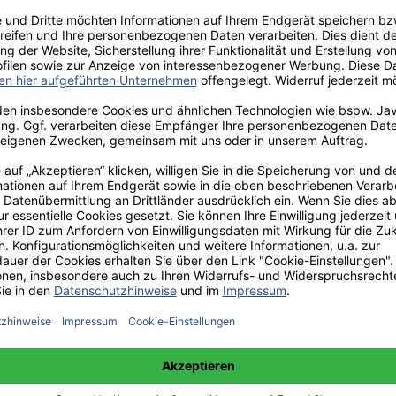
aden!
norar - bis zu 40%.
 hochwertiges Fachbuch in unserem renommierten Buchverlag.
t und machen Sie sich bekannt.
 unter +49(0)176-85996762 erreichbar.
 amazon erhältlich.