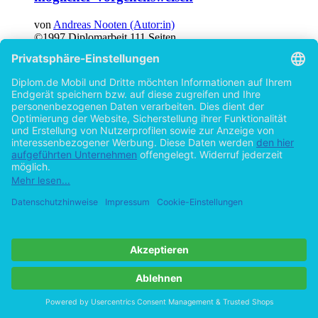
von
Andreas Nooten (Autor:in)
©1997
Diplomarbeit
111 Seiten
Hilfe/FAQ
Impressum
Datenschutz
AGB
Vertrag widerrufen
Zur Desktop-Version
Copyright ©Imprint in der Bedey & Thoms Media GmbH
powered
by
Open Publishing
Cookie-Einstellungen