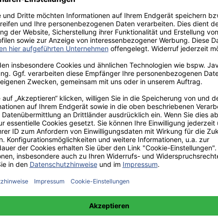
aden!
norar - bis zu 40%.
 hochwertiges Fachbuch in unserem renommierten Buchverlag.
t und machen Sie sich bekannt.
 unter +49(0)176-85996762 erreichbar.
 amazon erhältlich.