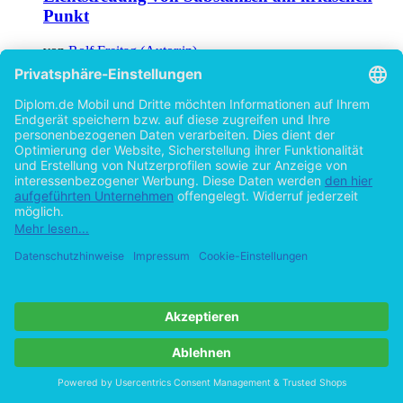
Punkt
von
Rolf Freitag (Autor:in)
©1996
Diplomarbeit
50 Seiten
Hilfe/FAQ
Impressum
Datenschutz
AGB
Vertrag widerrufen
Zur Desktop-Version
Copyright ©Imprint in der Bedey & Thoms Media GmbH
powered
by
Open Publishing
Cookie-Einstellungen