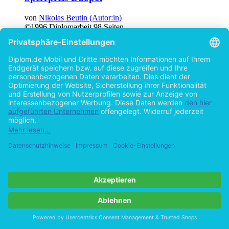
von
Nikolas Beutin (Autor:in)
©1996
Diplomarbeit
98 Seiten
Hilfe/FAQ
Impressum
Datenschutz
AGB
Vertrag widerrufen
Zur Desktop-Version
Copyright ©Imprint in der Bedey & Thoms Media GmbH
powered
by
Open Publishing
Cookie-Einstellungen