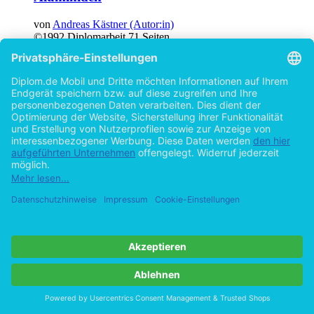
von
Andreas Kästner (Autor:in)
©1992
Diplomarbeit
71 Seiten
Hilfe/FAQ
Impressum
Datenschutz
AGB
Vertrag widerrufen
Zur Desktop-Version
Copyright ©Imprint in der Bedey & Thoms Media GmbH
powered
by
Open Publishing
Cookie-Einstellungen