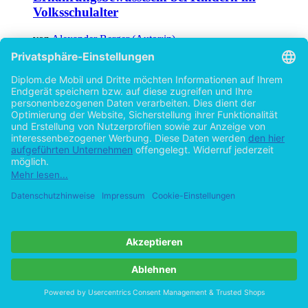
Volksschulalter
von
Alexander Berger (Autor:in)
©2016
Studienarbeit
24 Seiten
Hilfe/FAQ
Impressum
Datenschutz
AGB
Vertrag widerrufen
Zur Desktop-Version
Copyright ©Imprint in der Bedey & Thoms Media GmbH
powered
by
Open Publishing
Cookie-Einstellungen