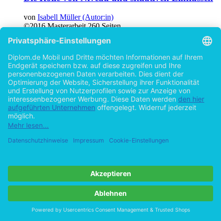
von
Isabell Müller (Autor:in)
©2016
Masterarbeit
260 Seiten
Hilfe/FAQ
Impressum
Datenschutz
AGB
Vertrag widerrufen
Zur Desktop-Version
Copyright ©Imprint in der Bedey & Thoms Media GmbH
powered
by
Open Publishing
Cookie-Einstellungen