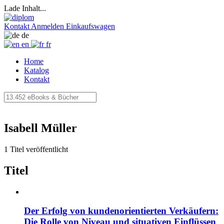
Lade Inhalt...
Kontakt
Anmelden
Einkaufswagen
de
en
fr
Home
Katalog
Kontakt
Isabell Müller
1 Titel veröffentlicht
Titel
Der Erfolg von kundenorientierten Verkäufern:
Die Rolle von Niveau und situativen Einflüssen