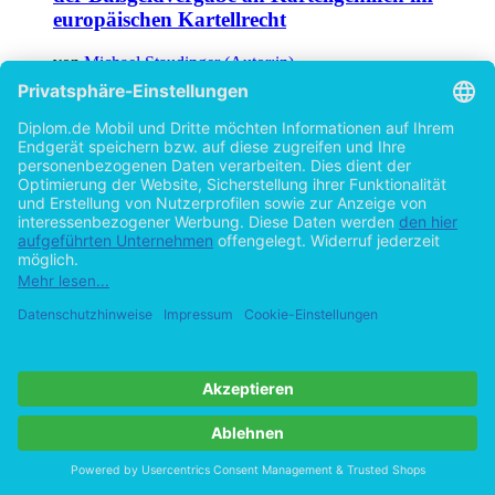
europäischen Kartellrecht
von
Michael Staudinger (Autor:in)
©2017
Bachelorarbeit
56 Seiten
Hilfe/FAQ
Impressum
Datenschutz
AGB
Vertrag widerrufen
Zur Desktop-Version
Copyright ©Imprint in der Bedey & Thoms Media GmbH
powered
by
Open Publishing
Cookie-Einstellungen