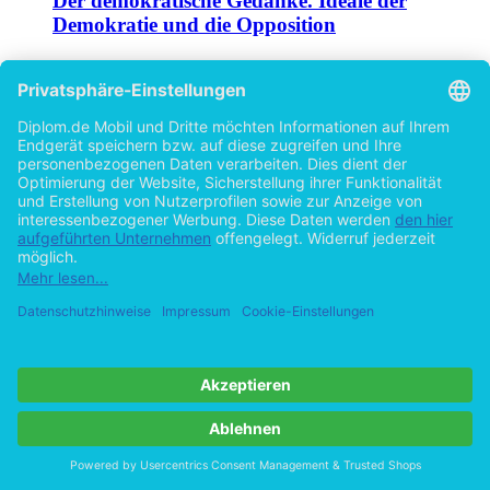
Der demokratische Gedanke. Ideale der
Demokratie und die Opposition
von
Rüdiger Renisch (Autor:in)
©2004
Hausarbeit
24 Seiten
Hilfe/FAQ
Impressum
Datenschutz
AGB
Vertrag widerrufen
Zur Desktop-Version
Copyright ©Imprint in der Bedey & Thoms Media GmbH
powered
by
Open Publishing
Cookie-Einstellungen