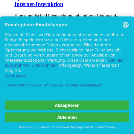
Eine empirische Untersuchung anhand von Pinnwand-
Kommentaren im sozialen Netzwerk Facebook
von
Katharina Perkovic (Autor:in)
©2014
Bachelorarbeit
60 Seiten
Hilfe/FAQ
Impressum
Datenschutz
AGB
Vertrag widerrufen
Zur Desktop-Version
Copyright ©Imprint in der Bedey & Thoms Media GmbH
powered
by
Open Publishing
Cookie-Einstellungen