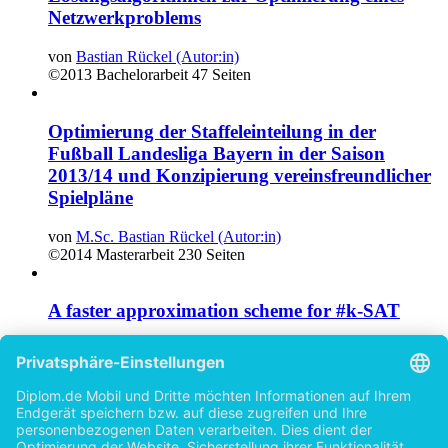
Netzwerkproblems
von
Bastian Rückel (Autor:in)
©2013
Bachelorarbeit
47 Seiten
Optimierung der Staffeleinteilung in der
Fußball Landesliga Bayern in der Saison
2013/14 und Konzipierung vereinsfreundlicher
Spielpläne
von
M.Sc. Bastian Rückel (Autor:in)
©2014
Masterarbeit
230 Seiten
A faster approximation scheme for #k-SAT
Exploiting independent subformulars
von
M.Sc. Bastian Rückel (Autor:in)
©2014
Hausarbeit (Hauptseminar)
15 Seiten
Mehrgüterflüsse