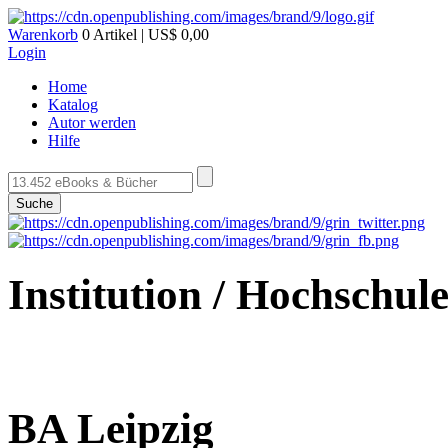
Warenkorb
0 Artikel | US$ 0,00
Login
Home
Katalog
Autor werden
Hilfe
Suche
Institution / Hochschul
BA Leipzig