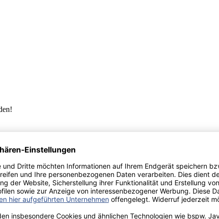
aden!
norar - bis zu 40%.
 hochwertiges Fachbuch in unserem renommierten Buchverlag.
t und machen Sie sich bekannt.