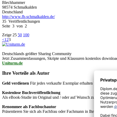
Blechhammer
98574 Schmalkalden
Deutschland
http://www.fh-schmalkalden.de/
35 Veröffentlichungen
Seite 3 von 2
Zeige
25
50
100
<
1
2
3
Deutschlands größter Sharing Community
Jetzt Zusammenfassungen, Skripte und Klausuren kostenlos downlo
Uniturm.de
Ihre Vorteile als Autor
Geld verdienen
Für jedes verkaufte Exemplar erhalten Sie Autorenho
Kostenlose Buchveröffentlichung
Als eBook-Studie im Original und / oder auf Wunsch zusätzlich als
Renommee als Fachbuchautor
Präsentieren Sie sich als Fachfrau oder Fachmann in Ihrem Fachgebie