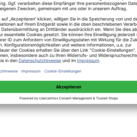
 unter +49(0)176-85996762 erreichbar.
 amazon erhältlich.