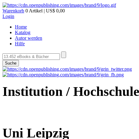
Warenkorb
0 Artikel | US$ 0,00
Login
Home
Katalog
Autor werden
Hilfe
Suche
Institution / Hochschul
Uni Leipzig