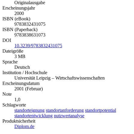
Originalausgabe
Erscheinungsjahr
2000
ISBN (eBook)
9783832431075
ISBN (Paperback)
9783838631073
DOI
10.3239/9783832431075
Dateigröße
3 MB
Sprache
Deutsch
Institution / Hochschule
Universität Leipzig – Wirtschaftswissenschaften
Erscheinungsdatum
2001 (Februar)
Note
1,0
Schlagworte
standorteignung
standortanforderung
standortpotential
standortentwicklung
nutzwertanalyse
Produktsicherheit
Diplom.de