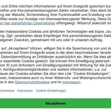
aden!
norar - bis zu 40%.
 hochwertiges Fachbuch in unserem renommierten Buchverlag.
t und machen Sie sich bekannt.
 unter +49(0)176-85996762 erreichbar.
 amazon erhältlich.