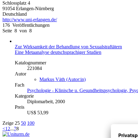
Schlossplatz 4
91054 Erlangen-Nürnberg
Deutschland
http://www.uni-erlangen.de/
176 Veröffentlichungen
Seite 8 von 8
Zur Wirksamkeit der Behandlung von Sexualstraftätern
Eine Metaanalyse deutschsprachiger Studien
Katalognummer
221084
Autor
Markus Väth (Autor:in)
Fach
Psychologie - Klinische u. Gesundheitspsychologie, Psy
Kategorie
Diplomarbeit, 2000
Preis
US$ 53,99
Zeige
25
50
100
<
1
2
...
7
8