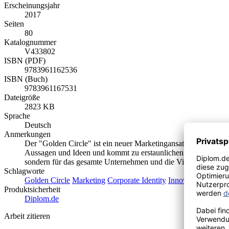
Erscheinungsjahr
2017
Seiten
80
Katalognummer
V433802
ISBN (PDF)
9783961162536
ISBN (Buch)
9783961167531
Dateigröße
2823 KB
Sprache
Deutsch
Anmerkungen
Der "Golden Circle" ist ein neuer Marketingansatz von Simon S
Aussagen und Ideen und kommt zu erstaunlichen Ergebnissen. I
sondern für das gesamte Unternehmen und die Vision, die sich d
Schlagworte
Golden Circle
Marketing
Corporate Identity
Innovation
Diffusi
Produktsicherheit
Diplom.de
Arbeit zitieren