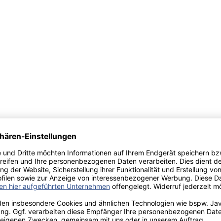
inek welcher mit seinem TED Talk bereits unter den TOP 3 der meist g
n Zukunft könnte dieser Ansatz das Marketing der Unternehmen revolut
ahinter verbirgt.
on
Adoption