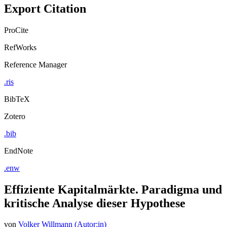
Export Citation
ProCite
RefWorks
Reference Manager
.ris
BibTeX
Zotero
.bib
EndNote
.enw
Effiziente Kapitalmärkte. Paradigma und
kritische Analyse dieser Hypothese
von
Volker Willmann (Autor:in)