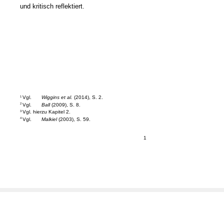
und kritisch reflektiert.
Vgl.
Wiggins et al.
(2014), S. 2.
1
Vgl.
Ball
(2009), S. 8.
2
Vgl. hierzu Kapitel 2.
3
Vgl.
Malkiel
(2003), S. 59.
4
1