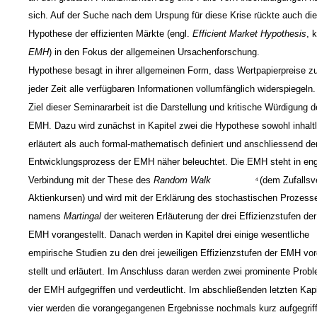
sich. Auf der Suche nach dem Urspung für diese Krise rückte auch di
Hypothese der effizienten Märkte (engl.
Efficient Market Hypothesis
, 
EMH
) in den Fokus der allgemeinen Ursachenforschung.
Hypothese besagt in ihrer allgemeinen Form, dass Wertpapierpreise z
jeder Zeit alle verfügbaren Informationen vollumfänglich widerspiegeln.
Ziel dieser Seminararbeit ist die Darstellung und kritische Würdigung d
EMH. Dazu wird zunächst in Kapitel zwei die Hypothese sowohl inhaltl
erläutert als auch formal-mathematisch definiert und anschliessend de
Entwicklungsprozess der EMH näher beleuchtet. Die EMH steht in en
Verbindung mit der These des
Random Walk
(dem Zufallsv
4
Aktienkursen) und wird mit der Erklärung des stochastischen Prozess
namens
Martingal
der weiteren Erläuterung der drei Effizienzstufen der
EMH vorangestellt. Danach werden in Kapitel drei einige wesentliche
empirische Studien zu den drei jeweiligen Effizienzstufen der EMH vor
stellt und erläutert. Im Anschluss daran werden zwei prominente Prob
der EMH aufgegriffen und verdeutlicht. Im abschließenden letzten Kapi
vier werden die vorangegangenen Ergebnisse nochmals kurz aufgegrif