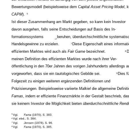
Bewertungsmodell (beispielsweise dem
Capital Asset Pricing Model
, 
CAPM
).
6
Ist dieser Zusammenhang am Markt gegeben, so kann kein Investor
davon ausgehen, falls seine Entscheidungen auf Basis des In-
formationssystems
beruhen, überdurchschnittliche systematis
j,t
Handelsgewinne zu erzielen.
Diese Eigenschaft eines informati
7
effizienten Marktes wird auch als
Fair Game
bezeichnet.
D
8
meinen Definition des effizienten Marktes wurde nach ihrer Ver-
öffentlichung in den 70er Jahren des vorigen Jahrhunderts allerdings 
vorgeworfen, dass sie ein
tautologisches
Gebilde sei.
Dies fü
9
Folgezeit zu einigen weiteren ergänzenden Definitionen und
Präzisierungen. Beispielsweise variierte
Malkiel
die allgemeine Definit
Famas
, indem er effiziente Finanzmärkte in der Gestalt beschrieb, da
sie keinem Investor die Möglichkeit bieten
überdurchschnittliche Rend
Vgl.
Fama
(1970), S. 383.
5
Vgl. ebd., S. 384.
6
Vgl.
Jensen
(1978), S. 96.
7
Vgl.
Fama
(1970), S. 385.
8