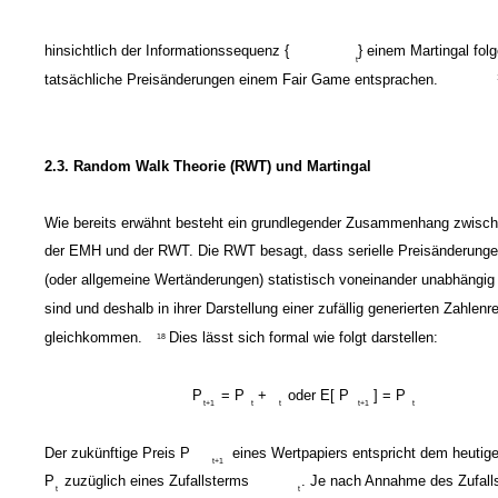
hinsichtlich der Informationssequenz {
} einem Martingal fol
t
tatsächliche Preisänderungen einem Fair Game entsprachen.
2.3. Random Walk Theorie (RWT) und Martingal
Wie bereits erwähnt besteht ein grundlegender Zusammenhang zwisc
der EMH und der RWT. Die RWT besagt, dass serielle Preisänderung
(oder allgemeine Wertänderungen) statistisch voneinander unabhängig
sind und deshalb in ihrer Darstellung einer zufällig generierten Zahlenr
gleichkommen.
Dies lässt sich formal wie folgt darstellen:
18
P
= P
+
oder E[ P
] = P
t+1
t
t
t+1
t
Der zukünftige Preis P
eines Wertpapiers entspricht dem heutige
t+1
P
zuzüglich eines Zufallsterms
.
Je nach Annahme des Zufall
t
t