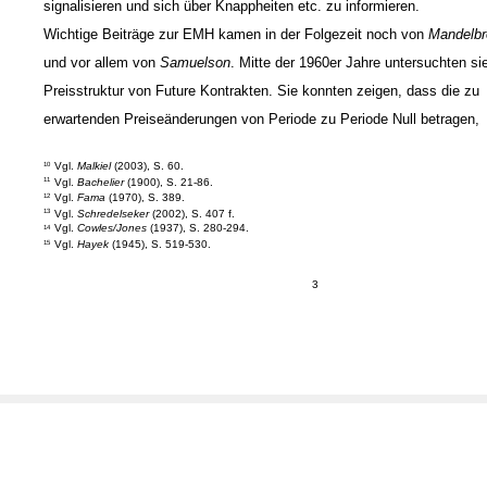
signalisieren und sich über Knappheiten etc. zu informieren.
Wichtige Beiträge zur EMH kamen in der Folgezeit noch von
Mandelbr
und vor allem von
Samuelson
. Mitte der 1960er Jahre untersuchten si
Preisstruktur von Future Kontrakten. Sie konnten zeigen, dass die zu
erwartenden Preiseänderungen von Periode zu Periode Null betragen,
Vgl.
Malkiel
(2003), S. 60.
10
Vgl.
Bachelier
(1900), S. 21-86.
11
Vgl.
Fama
(1970), S. 389.
12
Vgl.
Schredelseker
(2002), S. 407 f.
13
Vgl.
Cowles/Jones
(1937), S. 280-294.
14
Vgl.
Hayek
(1945), S. 519-530.
15
3