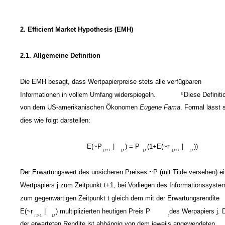
2. Efficient Market Hypothesis (EMH)
2.1. Allgemeine Definition
Die EMH besagt, dass Wertpapierpreise stets alle verfügbaren
Informationen in vollem Umfang widerspiegeln.
Diese Definit
5
von dem US-amerikanischen Ökonomen
Eugene Fama
. Formal lässt 
dies wie folgt darstellen:
E(~P
|
) = P
(1+E(~r
|
))
j,t+1
j,t
j,t
j,t+1
j,t
Der Erwartungswert des unsicheren Preises ~P (mit Tilde versehen) e
Wertpapiers j zum Zeitpunkt t+1, bei Vorliegen des Informationssyste
zum gegenwärtigen Zeitpunkt t gleich dem mit der Erwartungsrendite
E(~r
|
) multiplizierten heutigen Preis P
des Werpapiers j. 
j,t+1
j,t
t
der erwarteten Rendite ist abhängig von dem jeweils angewendeten