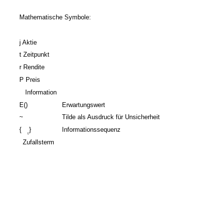
Mathematische Symbole:
j Aktie
t Zeitpunkt
r Rendite
P Preis
Information
E()
Erwartungswert
~
Tilde als Ausdruck für Unsicherheit
{
}
Informationssequenz
t
Zufallsterm