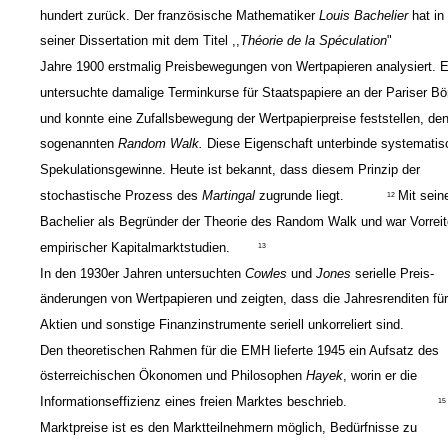
hundert zurück. Der französische Mathematiker
Louis Bachelier
hat in
seiner Dissertation mit dem Titel
,,
Théorie de la Spéculation
"
Jahre 1900 erstmalig Preisbewegungen von Wertpapieren analysiert. E
untersuchte damalige Terminkurse für Staatspapiere an der Pariser Bö
und konnte eine Zufallsbewegung der Wertpapierpreise feststellen, de
sogenannten
Random Walk.
Diese Eigenschaft unterbinde systematis
Spekulationsgewinne. Heute ist bekannt, dass diesem Prinzip der
stochastische Prozess des
Martingal
zugrunde liegt.
Mit seine
12
Bachelier als Begründer der Theorie des Random Walk und war Vorreit
empirischer Kapitalmarktstudien.
13
In den 1930er Jahren untersuchten
Cowles
und
Jones
serielle Preis-
änderungen von Wertpapieren und zeigten, dass die Jahresrenditen fü
Aktien und sonstige Finanzinstrumente seriell unkorreliert sind.
Den theoretischen Rahmen für die EMH lieferte 1945 ein Aufsatz des
österreichischen Ökonomen und Philosophen
Hayek
, worin er die
Informationseffizienz eines freien Marktes beschrieb.
15
Marktpreise ist es den Marktteilnehmern möglich, Bedürfnisse zu