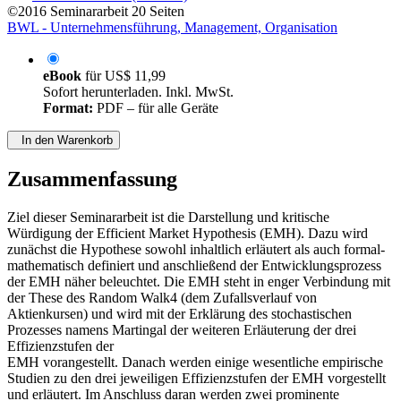
©2016
Seminararbeit
20 Seiten
BWL - Unternehmensführung, Management, Organisation
eBook
für
US$ 11,99
Sofort herunterladen. Inkl. MwSt.
Format:
PDF – für alle Geräte
In den Warenkorb
Zusammenfassung
Ziel dieser Seminararbeit ist die Darstellung und kritische
Würdigung der Efficient Market Hypothesis (EMH). Dazu wird
zunächst die Hypothese sowohl inhaltlich erläutert als auch formal-
mathematisch definiert und anschließend der Entwicklungsprozess
der EMH näher beleuchtet. Die EMH steht in enger Verbindung mit
der These des Random Walk4 (dem Zufallsverlauf von
Aktienkursen) und wird mit der Erklärung des stochastischen
Prozesses namens Martingal der weiteren Erläuterung der drei
Effizienzstufen der
EMH vorangestellt. Danach werden einige wesentliche empirische
Studien zu den drei jeweiligen Effizienzstufen der EMH vorgestellt
und erläutert. Im Anschluss daran werden zwei prominente