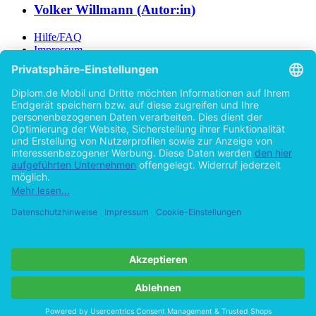
Volker Willmann (Autor:in)
Hilfe/FAQ
Impressum
Datenschutz
AGB
Vertrag widerrufen
Zur Desktop-Version
Copyright ©Imprint in der Bedey & Thoms Media GmbH
powered
by
Open Publishing
Zurück
20 Seiten
Cookie-Einstellungen