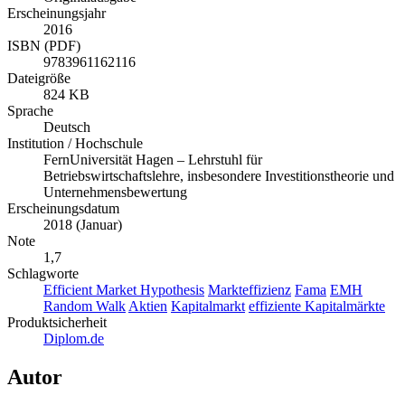
Erscheinungsjahr
2016
ISBN (PDF)
9783961162116
Dateigröße
824 KB
Sprache
Deutsch
Institution / Hochschule
FernUniversität Hagen – Lehrstuhl für
Betriebswirtschaftslehre, insbesondere Investitionstheorie und
Unternehmensbewertung
Erscheinungsdatum
2018 (Januar)
Note
1,7
Schlagworte
Efficient Market Hypothesis
Markteffizienz
Fama
EMH
Random Walk
Aktien
Kapitalmarkt
effiziente Kapitalmärkte
Produktsicherheit
Diplom.de
Autor