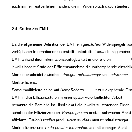
auch immer Testverfahren fänden, die im Widerspruch dazu ständen.
2.4. Stufen der EMH
Da die allgemeine Definition der EMH ein
gänzliches
Widerspiegeln
all
verfügbaren Informationen unterstellt, unterteilte
Fama
die allgemeine
EMH anhand ihrer Informationsverfügbarkeit in drei Stufen
jeweils höhere Stufe der Effizienzannahme die vorhergehende einschli
Man unterscheidet zwischen
strenger
,
mittelstrenger
und
schwacher
Markteffizienz.
Fama
modifizierte seine auf
Harry Roberts
zurückgehende Eint
22
EMH in drei Effizienzstufen in einer später veröffentlichten Arbeit
benannte die Bereiche im Hinblick auf die jeweils zu testenden Eigen-
schaften der Effizienzstufen:
Kursprognosen
anstatt schwacher Markt
effizienz,
Ereignisstudien
(engl. e
vent studies
) anstatt mittelstrenger
Markteffizienz und
Tests privater Information
anstatt strenger Markt-