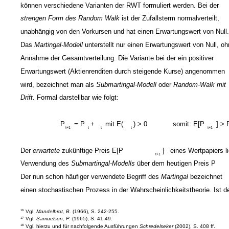
können verschiedene Varianten der RWT formuliert werden. Bei der
strengen Form des Random Walk
ist der Zufallsterm normalverteilt,
unabhängig von den Vorkursen und hat einen Erwartungswert von Null
Das
Martingal-Modell
unterstellt nur einen Erwartungswert von Null, o
Annahme der Gesamtverteilung. Die Variante bei der ein positiver
Erwartungswert (Aktienrenditen durch steigende Kurse) angenommen
wird, bezeichnet man als
Submartingal-Modell
oder
Random-Walk mit
Drift.
Formal darstellbar wie folgt:
P
= P
+
mit E(
) > 0
somit: E[P
] > 
t+1
t
t
t
t+1
Der
erwartete
zukünftige Preis E[P
]
eines Wertpapiers li
t+1
Verwendung des
Submartingal-Modells
über dem heutigen Preis P
Der nun schon häufiger verwendete Begriff des
Martingal
bezeichnet
einen stochastischen Prozess in der Wahrscheinlichkeitstheorie. Ist d
Vgl.
Mandelbrot, B.
(1966), S. 242-255.
16
Vgl.
Samuelson, P.
(1965), S. 41-49.
17
Vgl. hierzu und für nachfolgende Ausführungen
Schredelseker
(2002), S. 408 ff.
18