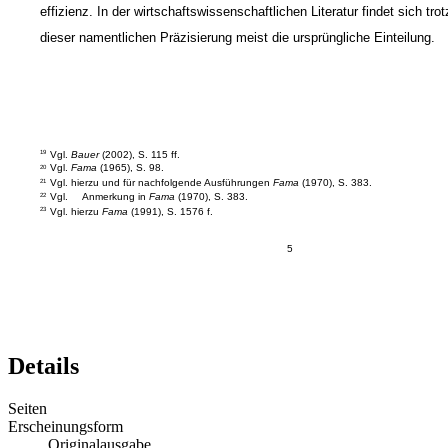
effizienz. In der wirtschaftswissenschaftlichen Literatur findet sich trot
dieser namentlichen Präzisierung meist die ursprüngliche Einteilung.
Vgl.
Bauer
(2002), S. 115 ff.
19
Vgl.
Fama
(1965), S. 98.
20
Vgl. hierzu und für nachfolgende Ausführungen
Fama
(1970), S. 383.
21
Vgl.
Anmerkung in
Fama
(1970), S. 383.
22
Vgl. hierzu
Fama
(1991), S. 1576 f.
23
5
Details
Seiten
Erscheinungsform
Originalausgabe