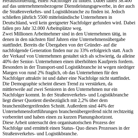
Herausforderung, einen Nachfolger zu finden. Dabei fallen 38.400
auf das unternehmensbezogene Dienstleistungsgewerbe, in der auch
die Straßenverkehrs- und Logistikbranche zu finden ist. Jedoch
schließen jährlich 5500 mittelständische Unternehmen in
Deutschland, weil kein geeigneter Nachfolger gefunden wird. Dabei
fallen pro Jahr 32.000 Arbeitsplätze weg.
Zwei Millionen Arbeitnehmer sind in den Unternehmen tätig, in
denen in den nächsten fünf Jahren eine Unternehmensübergabe
stattfindet. Bereits die Übergaben von der Gründer- auf die
nachfolgende Generation finden nur zu 33% erfolgreich statt. Auch
der Verkauf von Unternehmen gestaltet sich als schwierig, da alleine
40% der Senior- Unternehmen einen überhöhten Kaufpreis fordern.
Besonders in der Transport-und Logistikbranche ist wegen niedriger
Margen von rund 2% fraglich, ob das Unternehmen für den
Nachfolger attraktiv ist und daher eine Nachfolge nicht stattfindet.
Die Demographie scheint diesen Trend zu verstärken, da
mittlerweile auf zwei Senioren in den Unternehmen nur ein
Nachfolger kommt. In der Straßenverkehrs- und Logistikbranche
liegt dieser Quotient diesbezüglich mit 2,2% über dem
branchenübergreifenden Schnitt. Außerdem sind 44% der
Unternehmensfortführungen branchenübergreifend nicht rechtzeitig
vorbereitet und haben einen zu kurzen Planungshorizont.
Diese Arbeit untersucht den organisatorischen Prozess der
Nachfolge und ermittelt einen Status- Quo dieses Prozesses in der
Straßenverkehrs- und Logistikbranche.