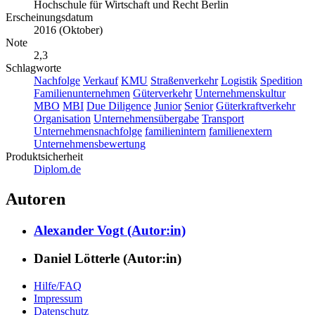
Hochschule für Wirtschaft und Recht Berlin
Erscheinungsdatum
2016 (Oktober)
Note
2,3
Schlagworte
Nachfolge
Verkauf
KMU
Straßenverkehr
Logistik
Spedition
Familienunternehmen
Güterverkehr
Unternehmenskultur
MBO
MBI
Due Diligence
Junior
Senior
Güterkraftverkehr
Organisation
Unternehmensübergabe
Transport
Unternehmensnachfolge
familienintern
familienextern
Unternehmensbewertung
Produktsicherheit
Diplom.de
Autoren
Alexander Vogt (Autor:in)
Daniel Lötterle (Autor:in)
Hilfe/FAQ
Impressum
Datenschutz