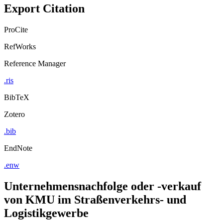
Export Citation
ProCite
RefWorks
Reference Manager
.ris
BibTeX
Zotero
.bib
EndNote
.enw
Unternehmensnachfolge oder -verkauf
von KMU im Straßenverkehrs- und
Logistikgewerbe