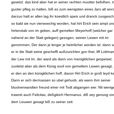
gesetzt. das kind aber hat er seiner rechten muotter befolhen, i
guoter pfleg zu halten, biß es zum wenigsten eines Jars alt wor
darzuo hatt er allen tag ihr koestlich speis und dranck zuogesch
so bald sie nun vierwoechig worden, hat hirt Erich sein ampt un
hirtenstab von im geben, auff gemelten Meyerhoff (welcher gar
nahend an der Statt gelegen) gezogen, seinen Lewen mit im
genommen, Der dann je lenger je heimlicher worden ist. dann so
er in die Statt seine geschefft außzurichten gon thet, liff Lottma
der Lew mit im. der ward als dann von menigklichen gespeiset,
zuoletst aber als dem Künig sovil von gemeltem Lewen gesagt,
er den an den künigklichen hoff, davon Hirt Erich in groß leyd k
Dann er sich dermassen so ubel gehuob, als wann ihm seiner
bluotverwandten freund einer mit Todt abgangen wer. Nit wenig
trawret auch Felicitas, deßgleich Hermanus. diß sey genuog vo
dem Leuwen gesagt biß zu seiner zeit.