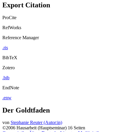
Export Citation
ProCite
RefWorks
Reference Manager
.ris
BibTeX
Zotero
.bib
EndNote
.enw
Der Goldtfaden
von
Stephanie Reuter (Autor:in)
©2006
Hausarbeit (Hauptseminar)
16 Seiten