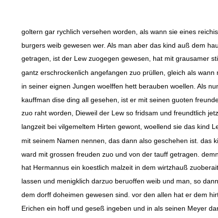
goltern gar rychlich versehen worden, als wann sie eines reichi
burgers weib gewesen wer. Als man aber das kind auß dem ha
getragen, ist der Lew zuogegen gewesen, hat mit grausamer s
gantz erschrockenlich angefangen zuo prüllen, gleich als wann
in seiner eignen Jungen woelffen hett berauben woellen. Als nu
kauffman dise ding all gesehen, ist er mit seinen guoten freund
zuo raht worden, Dieweil der Lew so fridsam und freundtlich jet
langzeit bei vilgemeltem Hirten gewont, woellend sie das kind Le
mit seinem Namen nennen, das dann also geschehen ist. das ki
ward mit grossen freuden zuo und von der tauff getragen. dem
hat Hermannus ein koestlich malzeit in dem wirtzhauß zuoberai
lassen und menigklich darzuo beruoffen weib und man, so dann
dem dorff doheimen gewesen sind. vor den allen hat er dem hir
Erichen ein hoff und geseß ingeben und in als seinen Meyer dar