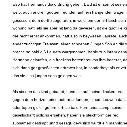
also hat Hermanus die ordnung geben. Bald ist er sampt seine
weib, auch andren guoten freunden auff ein hangenden wagen
gesessen, dem dorff zuogefaren, in welchem der hirt Erich sein
wonung hatt. als sie aber nit lang da gewesen, ist die guot Felic
der recht ernst ankommen, hatt also in beywesen Laurete, auc
ander züchtigen Frauwen, einen schoenen Jungen Son an die w
bracht. so bald diß Laureta wargenomen, ist sie zuo ihrem gem
Hermano gelauffen, ein froelichs bottenbrot von ihm begeret, d
sich dann gar groeßlichen erfrewet hat, in sonderheyt als er ve
das sie eins jungen sons gelegen was.
Als sie nun das kind gebadet, hand sie auff seiner lincken brust
gegen dem hertzen ein muotermal funden, einem Leuwen datz
oder topen gleich geformiert. so bald Hermanus sampt seiner
gesellschafft sollichs ersehen, haben sie gleichformiger red
zuosamen gestimpt unnd gesagt, gewißlich würdt ein mannliche