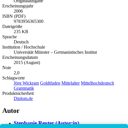
Originalausgabe
Erscheinungsjahr
2006
ISBN (PDF)
9783956365300
Dateigröße
235 KB
Sprache
Deutsch
Institution / Hochschule
Universität Münster – Germanistisches Institut
Erscheinungsdatum
2015 (August)
Note
2,0
Schlagworte
Jörg Wickram
Goldtfaden
Mittelalter
Mittelhochdeutsch
Grammatik
Produktsicherheit
Diplom.de
Autor
Stephanie Reuter (Autor:in)