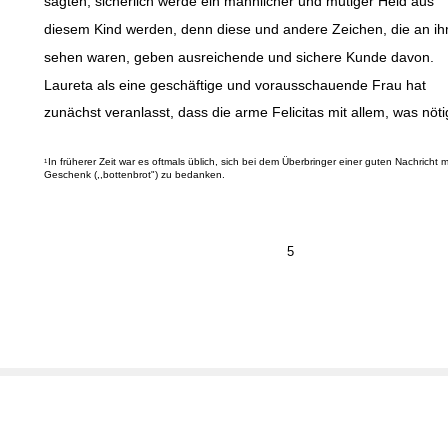
sagten, sicherlich werde ein männlicher und mutiger Held aus
diesem Kind werden, denn diese und andere Zeichen, die an i
sehen waren, geben ausreichende und sichere Kunde davon.
Laureta als eine geschäftige und vorausschauende Frau hat
zunächst veranlasst, dass die arme Felicitas mit allem, was nöti
In früherer Zeit war es oftmals üblich, sich bei dem Überbringer einer guten Nachricht 
1
Geschenk (,,bottenbrot") zu bedanken.
5