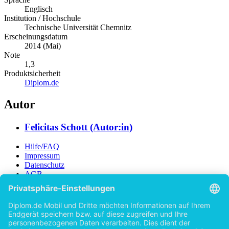
Englisch
Institution / Hochschule
Technische Universität Chemnitz
Erscheinungsdatum
2014 (Mai)
Note
1,3
Produktsicherheit
Diplom.de
Autor
Felicitas Schott (Autor:in)
Hilfe/FAQ
Impressum
Datenschutz
AGB
Vertrag widerrufen
Zur Desktop-Version
Copyright ©Imprint in der Bedey & Thoms Media GmbH
powered
by
Open Publishing
Zurück