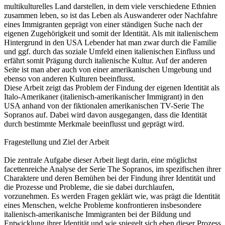
multikulturelles Land darstellen, in dem viele verschiedene Ethnien
zusammen leben, so ist das Leben als Auswanderer oder Nachfahre
eines Immigranten geprägt von einer ständigen Suche nach der
eigenen Zugehörigkeit und somit der Identität. Als mit italienischem
Hintergrund in den USA Lebender hat man zwar durch die Familie
und ggf. durch das soziale Umfeld einen italienischen Einfluss und
erfährt somit Prägung durch italienische Kultur. Auf der anderen
Seite ist man aber auch von einer amerikanischen Umgebung und
ebenso von anderen Kulturen beeinflusst.
Diese Arbeit zeigt das Problem der Findung der eigenen Identität als
Italo-Amerikaner (italienisch-amerikanischer Immigrant) in den
USA anhand von der fiktionalen amerikanischen TV-Serie The
Sopranos auf. Dabei wird davon ausgegangen, dass die Identität
durch bestimmte Merkmale beeinflusst und geprägt wird.
Fragestellung und Ziel der Arbeit
Die zentrale Aufgabe dieser Arbeit liegt darin, eine möglichst
facettenreiche Analyse der Serie The Sopranos, im spezifischen ihrer
Charaktere und deren Bemühen bei der Findung ihrer Identität und
die Prozesse und Probleme, die sie dabei durchlaufen,
vorzunehmen. Es werden Fragen geklärt wie, was prägt die Identität
eines Menschen, welche Probleme konfrontieren insbesondere
italienisch-amerikanische Immigranten bei der Bildung und
Entwicklung ihrer Identität und wie spiegelt sich eben dieser Prozess