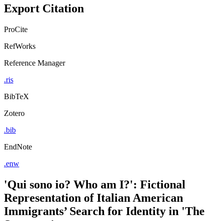
Export Citation
ProCite
RefWorks
Reference Manager
.ris
BibTeX
Zotero
.bib
EndNote
.enw
'Qui sono io? Who am I?': Fictional
Representation of Italian American
Immigrants’ Search for Identity in 'The