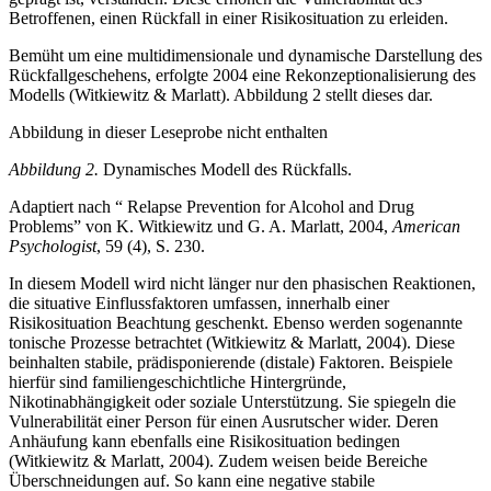
Betroffenen, einen Rückfall in einer Risikosituation zu erleiden.
Bemüht um eine multidimensionale und dynamische Darstellung des
Rückfallgeschehens, erfolgte 2004 eine Rekonzeptionalisierung des
Modells (Witkiewitz & Marlatt). Abbildung 2 stellt dieses dar.
Abbildung in dieser Leseprobe nicht enthalten
Abbildung 2.
Dynamisches Modell des Rückfalls.
Adaptiert nach “ Relapse Prevention for Alcohol and Drug
Problems” von K. Witkiewitz und G. A. Marlatt, 2004,
American
Psychologist
, 59 (4), S. 230.
In diesem Modell wird nicht länger nur den phasischen Reaktionen,
die situative Einflussfaktoren umfassen, innerhalb einer
Risikosituation Beachtung geschenkt. Ebenso werden sogenannte
tonische Prozesse betrachtet (Witkiewitz & Marlatt, 2004). Diese
beinhalten stabile, prädisponierende (distale) Faktoren. Beispiele
hierfür sind familiengeschichtliche Hintergründe,
Nikotinabhängigkeit oder soziale Unterstützung. Sie spiegeln die
Vulnerabilität einer Person für einen Ausrutscher wider. Deren
Anhäufung kann ebenfalls eine Risikosituation bedingen
(Witkiewitz & Marlatt, 2004). Zudem weisen beide Bereiche
Überschneidungen auf. So kann eine negative stabile