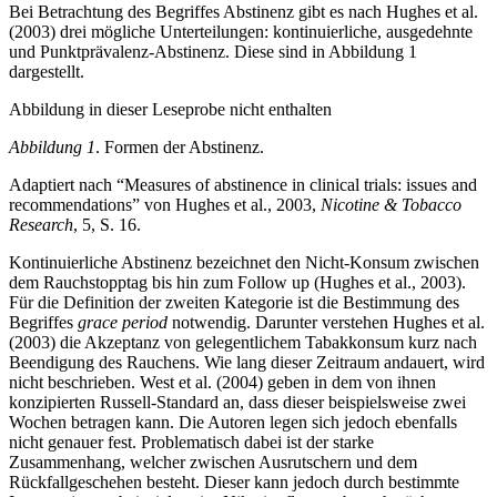
Bei Betrachtung des Begriffes Abstinenz gibt es nach Hughes et al.
(2003) drei mögliche Unterteilungen: kontinuierliche, ausgedehnte
und Punktprävalenz-Abstinenz. Diese sind in Abbildung 1
dargestellt.
Abbildung in dieser Leseprobe nicht enthalten
Abbildung 1
. Formen der Abstinenz.
Adaptiert nach “Measures of abstinence in clinical trials: issues and
recommendations” von Hughes et al., 2003,
Nicotine & Tobacco
Research
, 5, S. 16.
Kontinuierliche Abstinenz bezeichnet den Nicht-Konsum zwischen
dem Rauchstopptag bis hin zum Follow up (Hughes et al., 2003).
Für die Definition der zweiten Kategorie ist die Bestimmung des
Begriffes
grace period
notwendig. Darunter verstehen Hughes et al.
(2003) die Akzeptanz von gelegentlichem Tabakkonsum kurz nach
Beendigung des Rauchens. Wie lang dieser Zeitraum andauert, wird
nicht beschrieben. West et al. (2004) geben in dem von ihnen
konzipierten Russell-Standard an, dass dieser beispielsweise zwei
Wochen betragen kann. Die Autoren legen sich jedoch ebenfalls
nicht genauer fest. Problematisch dabei ist der starke
Zusammenhang, welcher zwischen Ausrutschern und dem
Rückfallgeschehen besteht. Dieser kann jedoch durch bestimmte