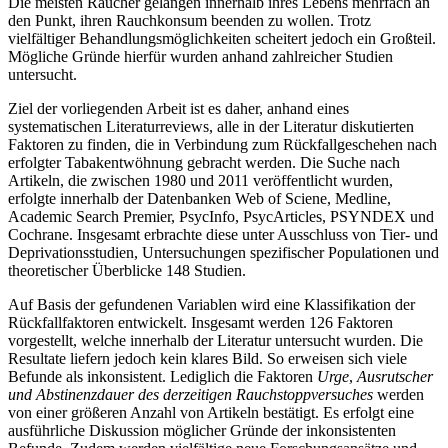
Die meisten Raucher gelangen innerhalb ihres Lebens mehrfach an
den Punkt, ihren Rauchkonsum beenden zu wollen. Trotz
vielfältiger Behandlungsmöglichkeiten scheitert jedoch ein Großteil.
Mögliche Gründe hierfür wurden anhand zahlreicher Studien
untersucht.
Ziel der vorliegenden Arbeit ist es daher, anhand eines
systematischen Literaturreviews, alle in der Literatur diskutierten
Faktoren zu finden, die in Verbindung zum Rückfallgeschehen nach
erfolgter Tabakentwöhnung gebracht werden. Die Suche nach
Artikeln, die zwischen 1980 und 2011 veröffentlicht wurden,
erfolgte innerhalb der Datenbanken Web of Sciene, Medline,
Academic Search Premier, PsycInfo, PsycArticles, PSYNDEX und
Cochrane. Insgesamt erbrachte diese unter Ausschluss von Tier- und
Deprivationsstudien, Untersuchungen spezifischer Populationen und
theoretischer Überblicke 148 Studien.
Auf Basis der gefundenen Variablen wird eine Klassifikation der
Rückfallfaktoren entwickelt. Insgesamt werden 126 Faktoren
vorgestellt, welche innerhalb der Literatur untersucht wurden. Die
Resultate liefern jedoch kein klares Bild. So erweisen sich viele
Befunde als inkonsistent. Lediglich die Faktoren
Urge
,
Ausrutscher
und Abstinenzdauer des derzeitigen Rauchstoppversuches
werden
von einer größeren Anzahl von Artikeln bestätigt. Es erfolgt eine
ausführliche Diskussion möglicher Gründe der inkonsistenten