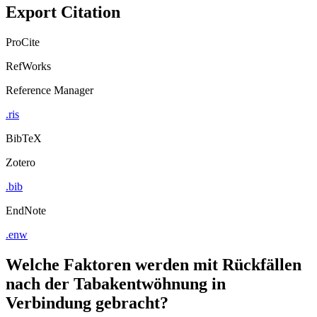
Export Citation
ProCite
RefWorks
Reference Manager
.ris
BibTeX
Zotero
.bib
EndNote
.enw
Welche Faktoren werden mit Rückfällen
nach der Tabakentwöhnung in
Verbindung gebracht?