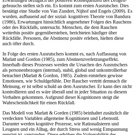
Erwartungen bezüglich der positiven Konsequenzen des Drogen-
gebrauchs stellen sich ein. Es kommt zum ersten Ausrutscher. Dies
bestätigt eine Studie von Van Zundert, Nijhof und Engels (2009). Es
wurden, aufbauend auf der sozial- kognitiven Theorie von Bandura
(1986), Erwartungen hinsichtlich angenehmer Folgen des Rauchens
oder des Rückfalls, untersucht. Menschen, die dem Rauchen
weiterhin positiv gegenüberstehen, berichteten häufiger über
Rückfälle. Personen, die Abstinenz positiv erleben, hielten diese
auch öfter durch.
In Folge des ersten Ausrutschers kommt es, nach Auffassung von
Marlatt und Gordon (1985), zum Abstinenzverletzungseffekt.
Innerhalb dieses Prozesses werden die Ursachen des Ausrutschers
als personenbezogen (internal), stabil, global und unkontrollierbar
betrachtet (Marlatt & Gordon, 1985). Zudem entstehen gewisse
Emotionen, wie Schuldgefühle. Der Raucher vertritt demnach die
Meinung, er ist selbst schuld an dem Ausrutscher. Er kann dies nicht
kontrollieren und es wäre überall und in jeder Situation zu diesem
Verhalten gekommen. Aufgrund dieser Kognitionen steigt die
Wahrscheinlichkeit für einen Rückfall.
Das Modell von Marlatt & Gorden (1985) beinhaltet zusätzlich die
verdeckten Variablen allgemeine Kognitionen und Lebensstil.
Darunter werden kognitive Prozesse, wie Rationalisieren und
Leugnen und ein Alltag, der durch Stress und wenig Entspannung
geprägt ist, verstanden. Diese erhöhen die Vulnerabilität des