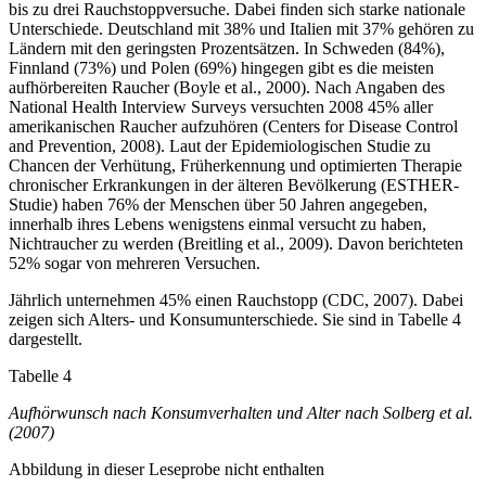
bis zu drei Rauchstoppversuche. Dabei finden sich starke nationale
Unterschiede. Deutschland mit 38% und Italien mit 37% gehören zu
Ländern mit den geringsten Prozentsätzen. In Schweden (84%),
Finnland (73%) und Polen (69%) hingegen gibt es die meisten
aufhörbereiten Raucher (Boyle et al., 2000). Nach Angaben des
National Health Interview Surveys versuchten 2008 45% aller
amerikanischen Raucher aufzuhören (Centers for Disease Control
and Prevention, 2008). Laut der Epidemiologischen Studie zu
Chancen der Verhütung, Früherkennung und optimierten Therapie
chronischer Erkrankungen in der älteren Bevölkerung (ESTHER-
Studie) haben 76% der Menschen über 50 Jahren angegeben,
innerhalb ihres Lebens wenigstens einmal versucht zu haben,
Nichtraucher zu werden (Breitling et al., 2009). Davon berichteten
52% sogar von mehreren Versuchen.
Jährlich unternehmen 45% einen Rauchstopp (CDC, 2007). Dabei
zeigen sich Alters- und Konsumunterschiede. Sie sind in Tabelle 4
dargestellt.
Tabelle 4
Aufhörwunsch nach Konsumverhalten und Alter nach Solberg et al.
(2007)
Abbildung in dieser Leseprobe nicht enthalten