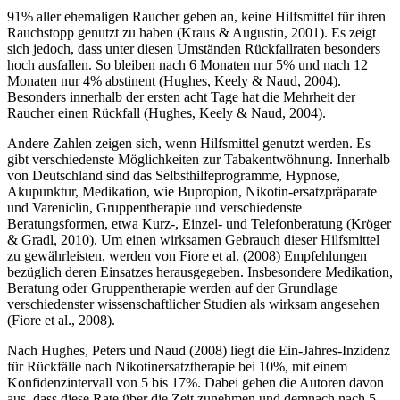
91% aller ehemaligen Raucher geben an, keine Hilfsmittel für ihren
Rauchstopp genutzt zu haben (Kraus & Augustin, 2001). Es zeigt
sich jedoch, dass unter diesen Umständen Rückfallraten besonders
hoch ausfallen. So bleiben nach 6 Monaten nur 5% und nach 12
Monaten nur 4% abstinent (Hughes, Keely & Naud, 2004).
Besonders innerhalb der ersten acht Tage hat die Mehrheit der
Raucher einen Rückfall (Hughes, Keely & Naud, 2004).
Andere Zahlen zeigen sich, wenn Hilfsmittel genutzt werden. Es
gibt verschiedenste Möglichkeiten zur Tabakentwöhnung. Innerhalb
von Deutschland sind das Selbsthilfeprogramme, Hypnose,
Akupunktur, Medikation, wie Bupropion, Nikotin-ersatzpräparate
und Vareniclin, Gruppentherapie und verschiedenste
Beratungsformen, etwa Kurz-, Einzel- und Telefonberatung (Kröger
& Gradl, 2010). Um einen wirksamen Gebrauch dieser Hilfsmittel
zu gewährleisten, werden von Fiore et al. (2008) Empfehlungen
bezüglich deren Einsatzes herausgegeben. Insbesondere Medikation,
Beratung oder Gruppentherapie werden auf der Grundlage
verschiedenster wissenschaftlicher Studien als wirksam angesehen
(Fiore et al., 2008).
Nach Hughes, Peters und Naud (2008) liegt die Ein-Jahres-Inzidenz
für Rückfälle nach Nikotinersatztherapie bei 10%, mit einem
Konfidenzintervall von 5 bis 17%. Dabei gehen die Autoren davon
aus, dass diese Rate über die Zeit zunehmen und demnach nach 5