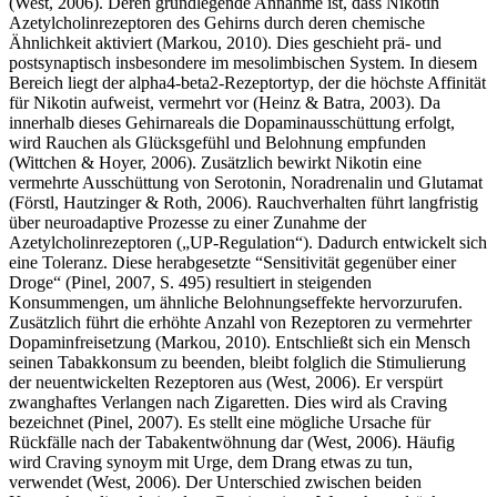
(West, 2006). Deren grundlegende Annahme ist, dass Nikotin
Azetylcholinrezeptoren des Gehirns durch deren chemische
Ähnlichkeit aktiviert (Markou, 2010). Dies geschieht prä- und
postsynaptisch insbesondere im mesolimbischen System. In diesem
Bereich liegt der alpha4-beta2-Rezeptortyp, der die höchste Affinität
für Nikotin aufweist, vermehrt vor (Heinz & Batra, 2003). Da
innerhalb dieses Gehirnareals die Dopaminausschüttung erfolgt,
wird Rauchen als Glücksgefühl und Belohnung empfunden
(Wittchen & Hoyer, 2006). Zusätzlich bewirkt Nikotin eine
vermehrte Ausschüttung von Serotonin, Noradrenalin und Glutamat
(Förstl, Hautzinger & Roth, 2006). Rauchverhalten führt langfristig
über neuroadaptive Prozesse zu einer Zunahme der
Azetylcholinrezeptoren („UP-Regulation“). Dadurch entwickelt sich
eine Toleranz. Diese herabgesetzte “Sensitivität gegenüber einer
Droge“ (Pinel, 2007, S. 495) resultiert in steigenden
Konsummengen, um ähnliche Belohnungseffekte hervorzurufen.
Zusätzlich führt die erhöhte Anzahl von Rezeptoren zu vermehrter
Dopaminfreisetzung (Markou, 2010). Entschließt sich ein Mensch
seinen Tabakkonsum zu beenden, bleibt folglich die Stimulierung
der neuentwickelten Rezeptoren aus (West, 2006). Er verspürt
zwanghaftes Verlangen nach Zigaretten. Dies wird als Craving
bezeichnet (Pinel, 2007). Es stellt eine mögliche Ursache für
Rückfälle nach der Tabakentwöhnung dar (West, 2006). Häufig
wird Craving synoym mit Urge, dem Drang etwas zu tun,
verwendet (West, 2006). Der Unterschied zwischen beiden