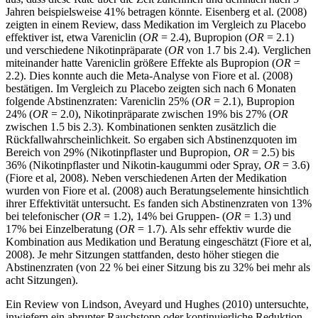
Jahren beispielsweise 41% betragen könnte. Eisenberg et al. (2008)
zeigten in einem Review, dass Medikation im Vergleich zu Placebo
effektiver ist, etwa Vareniclin (
OR
= 2.4), Bupropion (
OR
= 2.1)
und verschiedene Nikotinpräparate (
OR
von 1.7 bis 2.4). Verglichen
miteinander hatte Vareniclin größere Effekte als Bupropion (
OR
=
2.2). Dies konnte auch die Meta-Analyse von Fiore et al. (2008)
bestätigen. Im Vergleich zu Placebo zeigten sich nach 6 Monaten
folgende Abstinenzraten: Vareniclin 25% (
OR
= 2.1), Bupropion
24% (
OR
= 2.0), Nikotinpräparate zwischen 19% bis 27% (
OR
zwischen 1.5 bis 2.3). Kombinationen senkten zusätzlich die
Rückfallwahrscheinlichkeit. So ergaben sich Abstinenzquoten im
Bereich von 29% (Nikotinpflaster und Bupropion,
OR
= 2.5) bis
36% (Nikotinpflaster und Nikotin-kaugummi oder Spray,
OR
= 3.6)
(Fiore et al, 2008). Neben verschiedenen Arten der Medikation
wurden von Fiore et al. (2008) auch Beratungselemente hinsichtlich
ihrer Effektivität untersucht. Es fanden sich Abstinenzraten von 13%
bei telefonischer (
OR
= 1.2), 14% bei Gruppen- (
OR
= 1.3) und
17% bei Einzelberatung (
OR
= 1.7). Als sehr effektiv wurde die
Kombination aus Medikation und Beratung eingeschätzt (Fiore et al,
2008). Je mehr Sitzungen stattfanden, desto höher stiegen die
Abstinenzraten (von 22 % bei einer Sitzung bis zu 32% bei mehr als
acht Sitzungen).
Ein Review von Lindson, Aveyard und Hughes (2010) untersuchte,
inwiefern ein abrupter Rauchstopp oder kontinuierliche Reduktion