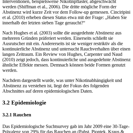
Interventionen, beispielsweise Nikotinpflaster, abgeschwächt
werden (Shiffman et al., 2006). Die dritte mögliche Form der
Abstinenz wird kurze Zeit vor dem Follow-up gemessen. Cinciripini
et al. (2010) erheben diesen Status etwa mit der Frage: „Haben Sie
innerhalb der letzten sieben Tage geraucht?“
Nach Hughes et al. (2003) sollte die ausgedehnte Abstinenz aus
mehreren Gründen präferiert werden. Einerseits schließt sie
Ausrutscher mit ein. Andererseits ist sie weniger restriktiv als die
kontinuierliche Abstinenz und untersucht Rauchverhalten über einen
langen Zeitraum. Ein Review von Hughes, Carpenter und Naud
(2010) zeigt jedoch, dass kontinuierliche und ausgedehnte Abstinenz
ähnliche Effekte messen. Demnach können beide Formen genutzt
werden.
Nachdem dargestellt wurde, was unter Nikotinabhängigkeit und
Abstinenz zu verstehen ist, liegt der Fokus des folgenden
Abschnittes auf deren epidemiologischen Daten.
3.2 Epidemiologie
3.2.1 Rauchen
Das Epidemiologische Suchtsurvey gab im Jahr 2009 eine 30-Tage-
Prävalenz von 29% für das Rauchen an (Pabst, Piontek, Kraus &