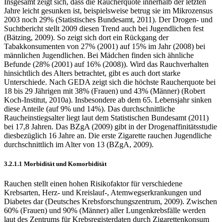
Insgesamt zeigt sich, dass die Raucherquote innerhalb der letzten
Jahre leicht gesunken ist, beispielsweise betrug sie im Mikrozensus
2003 noch 29% (Statistisches Bundesamt, 2011). Der Drogen- und
Suchtbericht stellt 2009 diesen Trend auch bei Jugendlichen fest
(Bätzing, 2009). So zeigt sich dort ein Rückgang der
Tabakkonsumenten von 27% (2001) auf 15% im Jahr (2008) bei
männlichen Jugendlichen. Bei Mädchen finden sich ähnliche
Befunde (28% (2001) auf 16% (2008)). Wird das Rauchverhalten
hinsichtlich des Alters betrachtet, gibt es auch dort starke
Unterschiede. Nach GEDA zeigt sich die höchste Raucherquote bei
18 bis 29 Jährigen mit 38% (Frauen) und 43% (Männer) (Robert
Koch-Institut, 2010a). Insbesondere ab dem 65. Lebensjahr sinken
diese Anteile (auf 9% und 14%). Das durchschnittliche
Raucheinstiegsalter liegt laut dem Statistischen Bundesamt (2011)
bei 17,8 Jahren. Das BZgA (2009) gibt in der Drogenaffinitätsstudie
diesbezüglich 16 Jahre an. Die erste Zigarette rauchen Jugendliche
durchschnittlich im Alter von 13 (BZgA, 2009).
3.2.1.1 Morbidität und Komorbidität
Rauchen stellt einen hohen Risikofaktor für verschiedene
Krebsarten, Herz- und Kreislauf-, Atemwegserkrankungen und
Diabetes dar (Deutsches Krebsforschungszentrum, 2009). Zwischen
60% (Frauen) und 90% (Männer) aller Lungenkrebsfälle werden
laut des Zentrums für Krebsregisterdaten durch Zigarettenkonsum