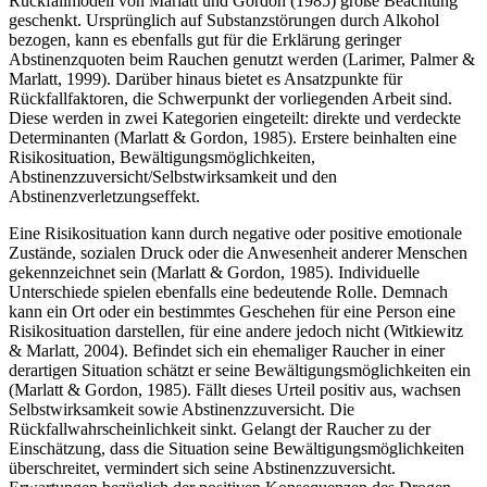
Rückfallmodell von Marlatt und Gordon (1985) große Beachtung
geschenkt. Ursprünglich auf Substanzstörungen durch Alkohol
bezogen, kann es ebenfalls gut für die Erklärung geringer
Abstinenzquoten beim Rauchen genutzt werden (Larimer, Palmer &
Marlatt, 1999). Darüber hinaus bietet es Ansatzpunkte für
Rückfallfaktoren, die Schwerpunkt der vorliegenden Arbeit sind.
Diese werden in zwei Kategorien eingeteilt: direkte und verdeckte
Determinanten (Marlatt & Gordon, 1985). Erstere beinhalten eine
Risikosituation, Bewältigungsmöglichkeiten,
Abstinenzzuversicht/Selbstwirksamkeit und den
Abstinenzverletzungseffekt.
Eine Risikosituation kann durch negative oder positive emotionale
Zustände, sozialen Druck oder die Anwesenheit anderer Menschen
gekennzeichnet sein (Marlatt & Gordon, 1985). Individuelle
Unterschiede spielen ebenfalls eine bedeutende Rolle. Demnach
kann ein Ort oder ein bestimmtes Geschehen für eine Person eine
Risikosituation darstellen, für eine andere jedoch nicht (Witkiewitz
& Marlatt, 2004). Befindet sich ein ehemaliger Raucher in einer
derartigen Situation schätzt er seine Bewältigungsmöglichkeiten ein
(Marlatt & Gordon, 1985). Fällt dieses Urteil positiv aus, wachsen
Selbstwirksamkeit sowie Abstinenzzuversicht. Die
Rückfallwahrscheinlichkeit sinkt. Gelangt der Raucher zu der
Einschätzung, dass die Situation seine Bewältigungsmöglichkeiten
überschreitet, vermindert sich seine Abstinenzzuversicht.