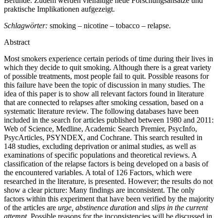
Befunde. Zudem werden vielfältige neue Forschungsansätze und
praktische Implikationen aufgezeigt.
Schlagwörter:
smoking – nicotine – tobacco – relapse.
Abstract
Most smokers experience certain periods of time during their lives in
which they decide to quit smoking. Although there is a great variety
of possible treatments, most people fail to quit. Possible reasons for
this failure have been the topic of discussion in many studies. The
idea of this paper is to show all relevant factors found in literature
that are connected to relapses after smoking cessation, based on a
systematic literature review. The following databases have been
included in the search for articles published between 1980 and 2011:
Web of Science, Medline, Academic Search Premier, PsycInfo,
PsycArticles, PSYNDEX, and Cochrane. This search resulted in
148 studies, excluding deprivation or animal studies, as well as
examinations of specific populations and theoretical reviews. A
classification of the relapse factors is being developed on a basis of
the encountered variables. A total of 126 Factors, which were
researched in the literature, is presented. However; the results do not
show a clear picture: Many findings are inconsistent. The only
factors within this experiment that have been verified by the majority
of the articles are
urge, abstinence duration
and
slips in the current
attempt
. Possible reasons for the inconsistencies will be discussed in