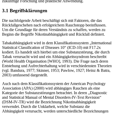
zukünftige Forschung und praktische Anwendung.
3.1 Begriffsklärungen
Die nachfolgende Arbeit beschäftigt sich mit Faktoren, die das
Rückfallgeschehen nach erfolgreichem Rauchstopp beeinflussen.
Um die Grundlage für deren Verständnis zu schaffen, werden zu
Beginn die Begriffe Nikotinabhängigkeit und Rückfall definiert.
Tabakabhängigkeit wird in dem Klassifikationssystem „International
Statistical Classification of Diseases 10“ (ICD-10) mit F17.2x
kodiert. Es handelt sich hierbei um eine Substanzstörung, die durch
Tabak verursacht wird und ein Abhängigkeitssyndrom beschreibt
(World Health Organisation [WHO], 1993). Die Frage nach deren
Entstehung und Aufrechterhaltung wird in verschiedensten Theorien
(vgl. Bandura, 1977; Skinner, 1953; Pawlow, 1927; Heinz & Batra,
2003) umfassend dargestellt.
Auch nach dem Klassifikationssystem der American Psychology
Association (APA) (2000) wird abhängiges Rauchen als eine
Kategorie der Substanzstörungen betrachtet. In deren „Diagnostic
and Statistical Manual of Mental Disorders-IV-Text Revision“
(DSM-IV-TR) wird die Bezeichnung Nikotinabhängigkeit
verwendet. Durch die Unklarheit, welche Substanz die
Abhängigkeit verursacht, werden unterschiedliche Bezeichnungen