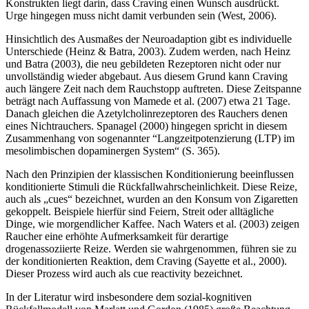
Konstrukten liegt darin, dass Craving einen Wunsch ausdrückt.
Urge hingegen muss nicht damit verbunden sein (West, 2006).
Hinsichtlich des Ausmaßes der Neuroadaption gibt es individuelle
Unterschiede (Heinz & Batra, 2003). Zudem werden, nach Heinz
und Batra (2003), die neu gebildeten Rezeptoren nicht oder nur
unvollständig wieder abgebaut. Aus diesem Grund kann Craving
auch längere Zeit nach dem Rauchstopp auftreten. Diese Zeitspanne
beträgt nach Auffassung von Mamede et al. (2007) etwa 21 Tage.
Danach gleichen die Azetylcholinrezeptoren des Rauchers denen
eines Nichtrauchers. Spanagel (2000) hingegen spricht in diesem
Zusammenhang von sogenannter “Langzeitpotenzierung (LTP) im
mesolimbischen dopaminergen System“ (S. 365).
Nach den Prinzipien der klassischen Konditionierung beeinflussen
konditionierte Stimuli die Rückfallwahrscheinlichkeit. Diese Reize,
auch als „cues“ bezeichnet, wurden an den Konsum von Zigaretten
gekoppelt. Beispiele hierfür sind Feiern, Streit oder alltägliche
Dinge, wie morgendlicher Kaffee. Nach Waters et al. (2003) zeigen
Raucher eine erhöhte Aufmerksamkeit für derartige
drogenassoziierte Reize. Werden sie wahrgenommen, führen sie zu
der konditionierten Reaktion, dem Craving (Sayette et al., 2000).
Dieser Prozess wird auch als cue reactivity bezeichnet.
In der Literatur wird insbesondere dem sozial-kognitiven