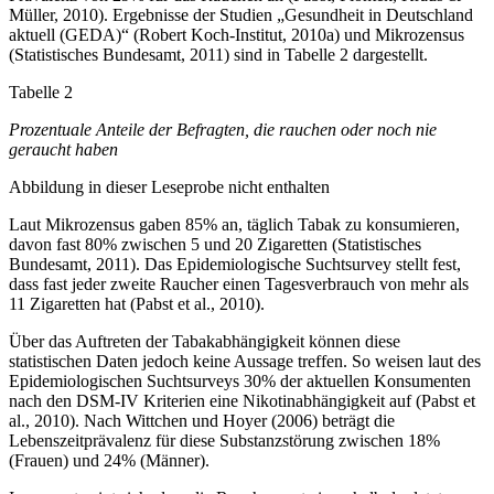
Müller, 2010). Ergebnisse der Studien „Gesundheit in Deutschland
aktuell (GEDA)“ (Robert Koch-Institut, 2010a) und Mikrozensus
(Statistisches Bundesamt, 2011) sind in Tabelle 2 dargestellt.
Tabelle 2
Prozentuale Anteile der Befragten, die rauchen oder noch nie
geraucht haben
Abbildung in dieser Leseprobe nicht enthalten
Laut Mikrozensus gaben 85% an, täglich Tabak zu konsumieren,
davon fast 80% zwischen 5 und 20 Zigaretten (Statistisches
Bundesamt, 2011). Das Epidemiologische Suchtsurvey stellt fest,
dass fast jeder zweite Raucher einen Tagesverbrauch von mehr als
11 Zigaretten hat (Pabst et al., 2010).
Über das Auftreten der Tabakabhängigkeit können diese
statistischen Daten jedoch keine Aussage treffen. So weisen laut des
Epidemiologischen Suchtsurveys 30% der aktuellen Konsumenten
nach den DSM-IV Kriterien eine Nikotinabhängigkeit auf (Pabst et
al., 2010). Nach Wittchen und Hoyer (2006) beträgt die
Lebenszeitprävalenz für diese Substanzstörung zwischen 18%
(Frauen) und 24% (Männer).