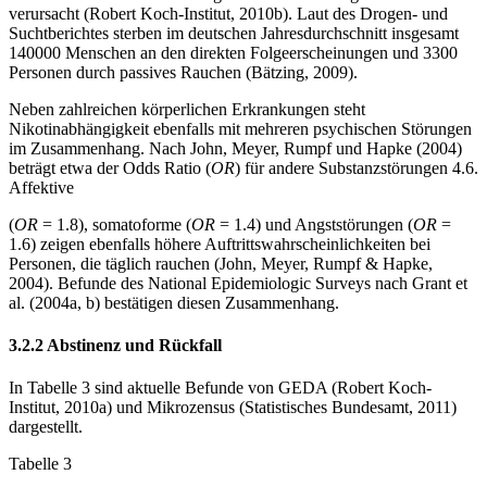
verursacht (Robert Koch-Institut, 2010b). Laut des Drogen- und
Suchtberichtes sterben im deutschen Jahresdurchschnitt insgesamt
140000 Menschen an den direkten Folgeerscheinungen und 3300
Personen durch passives Rauchen (Bätzing, 2009).
Neben zahlreichen körperlichen Erkrankungen steht
Nikotinabhängigkeit ebenfalls mit mehreren psychischen Störungen
im Zusammenhang. Nach John, Meyer, Rumpf und Hapke (2004)
beträgt etwa der Odds Ratio (
OR
) für andere Substanzstörungen 4.6.
Affektive
(
OR
= 1.8), somatoforme (
OR
= 1.4) und Angststörungen (
OR
=
1.6) zeigen ebenfalls höhere Auftrittswahrscheinlichkeiten bei
Personen, die täglich rauchen (John, Meyer, Rumpf & Hapke,
2004). Befunde des National Epidemiologic Surveys nach Grant et
al. (2004a, b) bestätigen diesen Zusammenhang.
3.2.2 Abstinenz und Rückfall
In Tabelle 3 sind aktuelle Befunde von GEDA (Robert Koch-
Institut, 2010a) und Mikrozensus (Statistisches Bundesamt, 2011)
dargestellt.
Tabelle 3