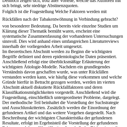
Dennoch zeigen sich, trotz aller Vorteile, welche das Aufhören mit
sich bringt, sehr niedrige Abstinenzquoten.
Folglich ist die Fragestellung Welche Faktoren werden mit
Rückfällen nach der Tabakentwöhnung in Verbindung gebracht?
von besonderer Bedeutung. Da bereits viele einzelne Studien um
Klärung dieser Thematik bemüht waren, erscheint eine
systematische Zusammenfassung der vorhandenen Untersuchungen
sinnvoll. Dies wird anhand eines umfangreichen Literaturreviews
innerhalb der vorliegenden Arbeit umgesetzt.
Im theoretischen Abschnitt werden zu Beginn die wichtigsten
Begriffe definiert und deren epidemiologische Daten präsentiert.
Anschließend erfolgt eine überblicksmäßige Erläuterung der
wichtigsten Ätiologie-Modelle. Nachdem ein grundlegendes
Verständnis davon geschaffen wurde, was unter Rückfällen
verstanden werden kann, wie häufig diese vorkommen und welche
Gründe hierfür in Betracht gezogen werden, werden im vierten
Abschnitt aktuell diskutierte Rückfallfaktoren und deren
Klassifikationsmöglichkeiten vorgestellt. Anschließend wird die
Fragestellung, einschließlich untergeordneter Probleme, dargelegt.
Der methodische Teil beinhaltet die Vorstellung der Suchstrategie
und Ausschlusskriterien. Zusätzlich werden die Einordnung der
gefundenen Artikel und das weitere Vorgehen dargestellt. Nach
Beschreibung der wichtigsten Charakteristika der gefundenen
Resultate, erfolgt im Ergebnisteil die Vorstellung der gefundenen