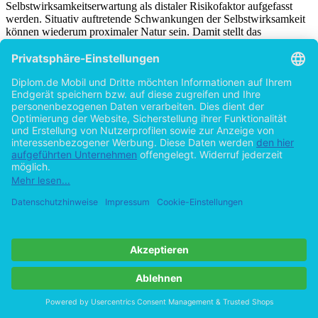
Selbstwirksamkeitserwartung als distaler Risikofaktor aufgefasst
werden. Situativ auftretende Schwankungen der Selbstwirksamkeit
können wiederum proximaler Natur sein. Damit stellt das
neukonzipierte Modell von Witkiewitz und Marlatt (2004) ein
aktuelles Modell dar, in welchem das Rückfallgeschehen
beschrieben wird. Mögliche Faktoren, die Einfluss auf die
Rückfallwahrscheinlichkeit haben, werden postuliert. Aktuelle
Forschungsbefunde bezüglich der Thematik werden im
nachfolgenden Abschnitt vorgestellt.
3.4 Rückfallfaktoren
3.4. 1 aktuelle Befunde
Es gibt eine Vielzahl von Studien, die Rückfallfaktoren untersucht
haben (Ockene et al., 2000). Dieser Umstand mag unter Anderem
darin begründet sein, dass trotz verschiedenster Rückfallmodelle
auch in der Gegenwart noch kein eindeutiges Bild des
Rückfallgeschehens vorliegt (Elfeddali, Bolman, Mesters, Wiers &
Vries, 2010). Nachfolgend werden die bedeutenden Artikel von
Ockene et al. (2000) und Elfeddali et al. (2010) vorgestellt. Ockene
et al. (2000) liefern mit ihrer Arbeit das einzige Review, welches
bisher über allgemeine Rückfallfaktoren existiert. Die Delphi-Studie
von Elfedalli et al. (2010) erscheint aufgrund der Zielsetzung und