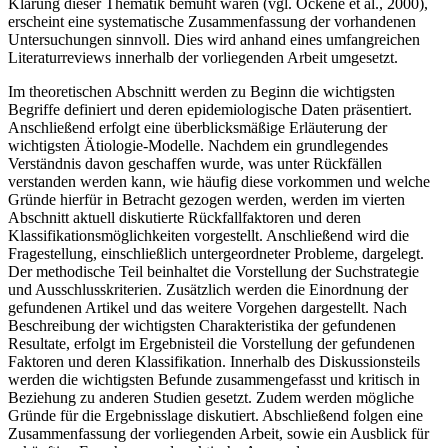
Klärung dieser Thematik bemüht waren (vgl. Ockene et al., 2000),
erscheint eine systematische Zusammenfassung der vorhandenen
Untersuchungen sinnvoll. Dies wird anhand eines umfangreichen
Literaturreviews innerhalb der vorliegenden Arbeit umgesetzt.
Im theoretischen Abschnitt werden zu Beginn die wichtigsten
Begriffe definiert und deren epidemiologische Daten präsentiert.
Anschließend erfolgt eine überblicksmäßige Erläuterung der
wichtigsten Ätiologie-Modelle. Nachdem ein grundlegendes
Verständnis davon geschaffen wurde, was unter Rückfällen
verstanden werden kann, wie häufig diese vorkommen und welche
Gründe hierfür in Betracht gezogen werden, werden im vierten
Abschnitt aktuell diskutierte Rückfallfaktoren und deren
Klassifikationsmöglichkeiten vorgestellt. Anschließend wird die
Fragestellung, einschließlich untergeordneter Probleme, dargelegt.
Der methodische Teil beinhaltet die Vorstellung der Suchstrategie
und Ausschlusskriterien. Zusätzlich werden die Einordnung der
gefundenen Artikel und das weitere Vorgehen dargestellt. Nach
Beschreibung der wichtigsten Charakteristika der gefundenen
Resultate, erfolgt im Ergebnisteil die Vorstellung der gefundenen
Faktoren und deren Klassifikation. Innerhalb des Diskussionsteils
werden die wichtigsten Befunde zusammengefasst und kritisch in
Beziehung zu anderen Studien gesetzt. Zudem werden mögliche
Gründe für die Ergebnisslage diskutiert. Abschließend folgen eine
Zusammenfassung der vorliegenden Arbeit, sowie ein Ausblick für