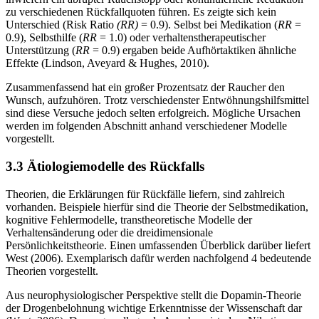
zu verschiedenen Rückfallquoten führen. Es zeigte sich kein
Unterschied (Risk Ratio
(RR)
= 0.9). Selbst bei Medikation (
RR
=
0.9), Selbsthilfe (
RR
= 1.0) oder verhaltenstherapeutischer
Unterstützung (
RR
= 0.9) ergaben beide Aufhörtaktiken ähnliche
Effekte (Lindson, Aveyard & Hughes, 2010).
Zusammenfassend hat ein großer Prozentsatz der Raucher den
Wunsch, aufzuhören. Trotz verschiedenster Entwöhnungshilfsmittel
sind diese Versuche jedoch selten erfolgreich. Mögliche Ursachen
werden im folgenden Abschnitt anhand verschiedener Modelle
vorgestellt.
3.3 Ätiologiemodelle des Rückfalls
Theorien, die Erklärungen für Rückfälle liefern, sind zahlreich
vorhanden. Beispiele hierfür sind die Theorie der Selbstmedikation,
kognitive Fehlermodelle, transtheoretische Modelle der
Verhaltensänderung oder die dreidimensionale
Persönlichkeitstheorie. Einen umfassenden Überblick darüber liefert
West (2006). Exemplarisch dafür werden nachfolgend 4 bedeutende
Theorien vorgestellt.
Aus neurophysiologischer Perspektive stellt die Dopamin-Theorie
der Drogenbelohnung wichtige Erkenntnisse der Wissenschaft dar